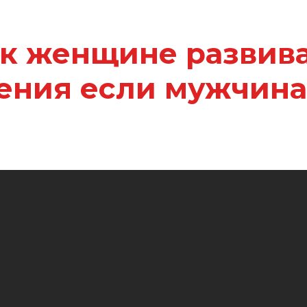
к женщине развив
ения если мужчина