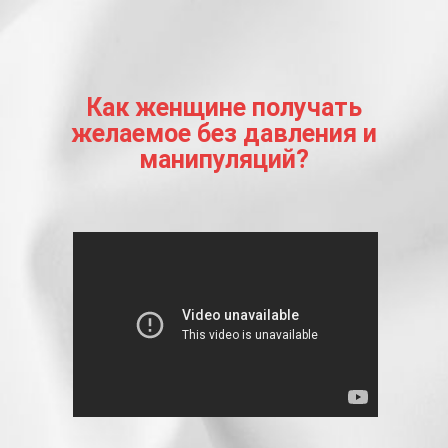
Как женщине получать
желаемое без давления и
манипуляций?