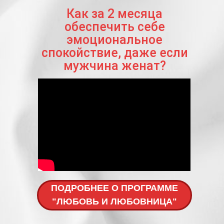
Как за 2 месяца
обеспечить себе
эмоциональное
спокойствие, даже если
мужчина женат?
ПОДРОБНЕЕ О ПРОГРАММЕ
"ЛЮБОВЬ И ЛЮБОВНИЦА"