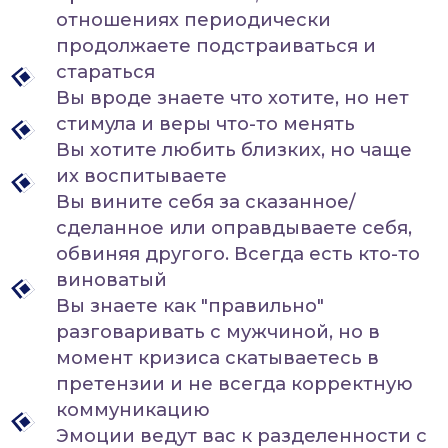
претензии и не всегда корректную
коммуникацию
Эмоции ведут вас к разделенности с
близкими
Нет ощущения "своего темпа" -
много желаний и мало времени. Как
результат - усталость и
неудовлетворенность
Вам нравится в целом то, что вы
делаете, но не нравятся результаты
И приходит осознание: настоящая
жизнь все время как будто
откладывается на потом.
"Единственная моя ошибка: три
четверти жизни я думала, что все еще
впереди"
Алиса Фрейндлих
И хотите разобраться в себе и построить
Точка А
- место, где вы
крепкие отношения с мужчиной, не качаясь
перестаете бороться жизнью,