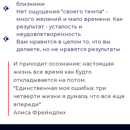
на эмоциональных качелях - то уходить, то
возвращаетесь к себе и
возвращаться
раскрываете потенциал,
который уже есть внутри
ПРОГРАММА ФОКУС-
ГРУППЫ
МОДУЛЬ 1
Внутреннее согласие с собой и
с жизнью
Переход: Принятие себя и
жизни в точке "здесь и сейчас"
Когда заканчивается внутренняя
борьба, начинается настоящая
жизнь
Подробнее:
Главная причина почему в вашей
жизни происходит то, что