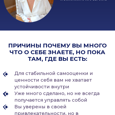
ЧТО О СЕБЕ ЗНАЕТЕ, НО ПОКА
ТАМ, ГДЕ ВЫ ЕСТЬ:
Для стабильной самооценки и
ценности себя вам не хватает
устойчивости внутри
Уже много сделано, но не всегда
получается управлять собой
Вы уверены в своей
привлекательности, но в
отношениях периодически
продолжаете подстраиваться и
стараться
Вы вроде знаете что хотите, но нет
стимула и веры что-то менять
Вы хотите любить близких, но чаще
их воспитываете
Вы вините себя за сказанное/
сделанное или оправдываете себя,
обвиняя другого. Всегда есть кто-то
виноватый
Вы знаете как "правильно"
разговаривать с мужчиной, но в
момент кризиса скатываетесь в