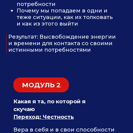
МОДУЛЬ 3
Приобретение выбора жить той
жизнь, которой вы хотите
Выбор как взрослая форма свободы
Переход: Авторство в жизни
Заберёте поша
Подробнее:
действий, кот
на неделе, пов
Жизнь без ожиданий. Мифы и
слово и почувс
реальность
уверенность - 
Если я автор своей жизни, но у меня
любым исхода
куча обязательств. Что делать?
100% способ управления своим
Трендовый мет
внутренним состоянием
выбираете сво
Пошаговый план закрытия
желания, пока
потребностей от Безопасности и
Комфорта до Радости и Реализации
интересную жи
своей миссии, который подойдет
тогда мужчина
именно вам
вас
Результат : Карта будущего, в котором
Вам не нужно б
закрыты ваши потребности
ресурс и что-т
система работае
моих учениц, д