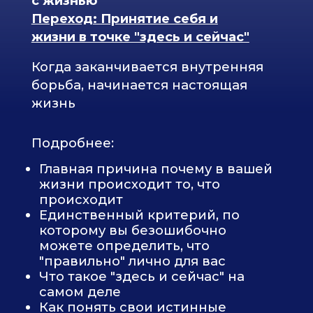
Подробнее:
Как наладить отношения между
внутренним ребенком и
внутренним родителем, чтобы
ваши цели и желания
реализовывались без давления и
усталости
Вернете себе способность
любить, а не воспитывать (себя и
других)
Страх ошибиться и
разочароваться как главный
тормоз изменений в жизни
Связь с реальностью без
фантазий, домыслов и иллюзий
Пошаговый скрипт корректной
коммуникации для любого вида
конфликов
Результат: Теплые и честные
отношения с собой. Понимание как
построить такие же отношения с
близкими