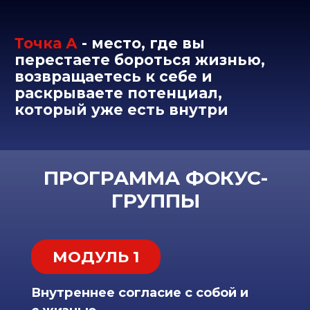
происходит
Единственный критерий, по
которому вы безошибочно
можете определить, что
"правильно" лично для вас
Что такое "здесь и сейчас" на
самом деле
Как понять свои истинные
потребности
Почему мы попадаем в одни и
теже ситуации, как их толковать
и как из этого выйти
Результат: Высвобождение энергии
и времени для контакта со своими
истинными потребностями
МОДУЛЬ 2
Какая я та, по которой я
скучаю
Переход: Честность
Вера в себя и в свои способности