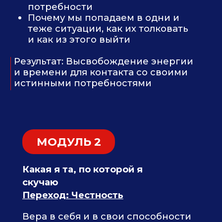
МОДУЛЬ 3
Приобретение выбора жить той
жизнь, которой вы хотите
Выбор как взрослая форма свободы
Переход: Авторство в жизни
Заберёте поша
Подробнее:
действий, кот
на неделе, пов
Жизнь без ожиданий. Мифы и
слово и почувс
реальность
уверенность - 
Если я автор своей жизни, но у меня
любым исхода
куча обязательств. Что делать?
100% способ управления своим
Трендовый мет
внутренним состоянием
выбираете сво
Пошаговый план закрытия
желания, пока
потребностей от Безопасности и
Комфорта до Радости и Реализации
интересную жи
своей миссии, который подойдет
тогда мужчина
именно вам
вас
Результат : Карта будущего, в котором
Вам не нужно б
закрыты ваши потребности
ресурс и что-т
система работае
моих учениц, д