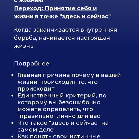
Подробнее:
Как наладить отношения между
внутренним ребенком и
внутренним родителем, чтобы
ваши цели и желания
реализовывались без давления и
усталости
Вернете себе способность
любить, а не воспитывать (себя и
других)
Страх ошибиться и
разочароваться как главный
тормоз изменений в жизни
Связь с реальностью без
фантазий, домыслов и иллюзий
Пошаговый скрипт корректной
коммуникации для любого вида
конфликов
Результат: Теплые и честные
отношения с собой. Понимание как
построить такие же отношения с
близкими