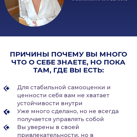
ЧТО О СЕБЕ ЗНАЕТЕ, НО ПОКА
ТАМ, ГДЕ ВЫ ЕСТЬ:
Для стабильной самооценки и
ценности себя вам не хватает
устойчивости внутри
Уже много сделано, но не всегда
получается управлять собой
Вы уверены в своей
привлекательности, но в
отношениях периодически
продолжаете подстраиваться и
стараться
Вы вроде знаете что хотите, но нет
стимула и веры что-то менять
Вы хотите любить близких, но чаще
их воспитываете
Вы вините себя за сказанное/
сделанное или оправдываете себя,
обвиняя другого. Всегда есть кто-то
виноватый
Вы знаете как "правильно"
разговаривать с мужчиной, но в
момент кризиса скатываетесь в