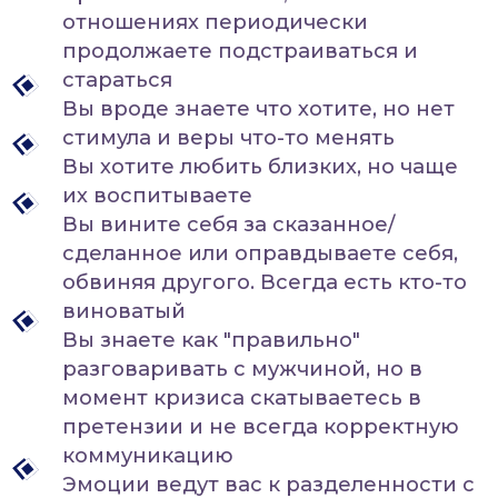
претензии и не всегда корректную
коммуникацию
Эмоции ведут вас к разделенности с
близкими
Нет ощущения "своего темпа" -
много желаний и мало времени. Как
результат - усталость и
неудовлетворенность
Вам нравится в целом то, что вы
делаете, но не нравятся результаты
И приходит осознание: настоящая
жизнь все время как будто
откладывается на потом.
"Единственная моя ошибка: три
четверти жизни я думала, что все еще
впереди"
Алиса Фрейндлих
И хотите разобраться в себе и построить
Точка А
- место, где вы
крепкие отношения с мужчиной, не качаясь
перестаете бороться жизнью,