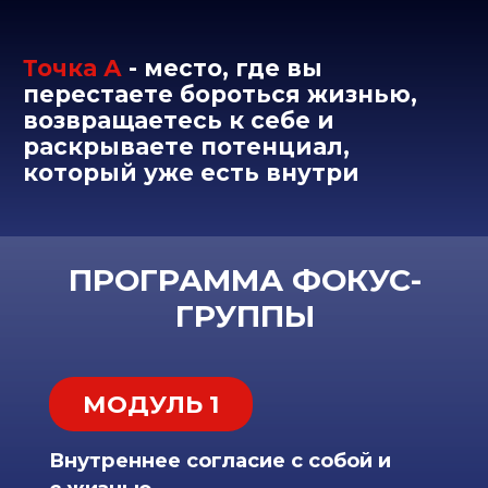
происходит
Единственный критерий, по
которому вы безошибочно
можете определить, что
"правильно" лично для вас
Что такое "здесь и сейчас" на
самом деле
Как понять свои истинные
потребности
Почему мы попадаем в одни и
теже ситуации, как их толковать
и как из этого выйти
Результат: Высвобождение энергии
и времени для контакта со своими
истинными потребностями
МОДУЛЬ 2
Какая я та, по которой я
скучаю
Переход: Честность
Вера в себя и в свои способности