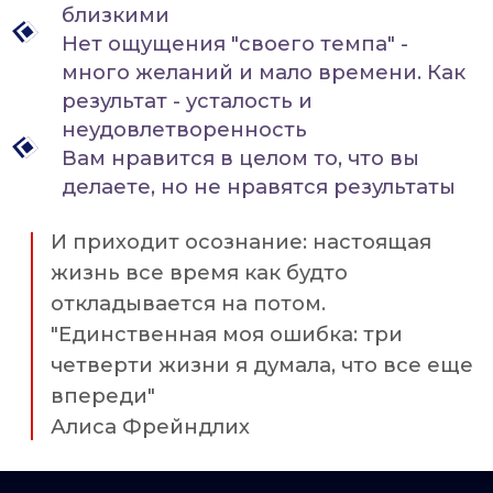
на эмоциональных качелях - то уходить, то
возвращаетесь к себе и
возвращаться
раскрываете потенциал,
который уже есть внутри
ПРОГРАММА ФОКУС-
ГРУППЫ
МОДУЛЬ 1
Внутреннее согласие с собой и
с жизнью
Переход: Принятие себя и
жизни в точке "здесь и сейчас"
Когда заканчивается внутренняя
борьба, начинается настоящая
жизнь
Подробнее:
Главная причина почему в вашей
жизни происходит то, что